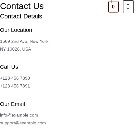
Ir
Contact Us
ME
0
al
Contact Details
PRI
contenido
Our Location
1569 2nd Ave, New York,
NY 10028, USA​
Call Us
+123 456 7890
+123 456 7891
Our Email
info@example.com
support@example.com