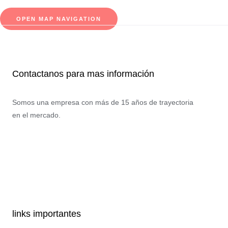
OPEN MAP NAVIGATION
Contactanos para mas información
Somos una empresa con más de 15 años de trayectoria
en el mercado.
Instagram
Twitter
Linkedin-
Facebook-
in
f
links importantes