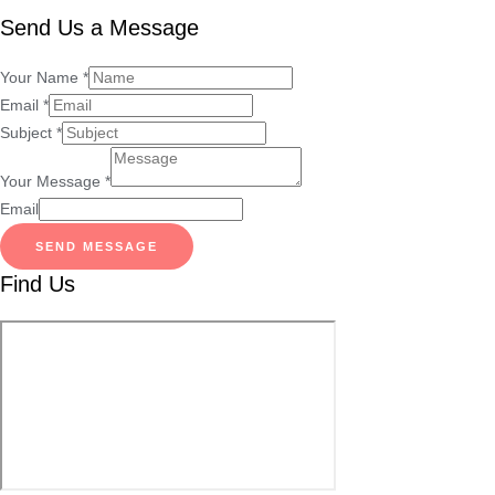
Send Us a Message
Your Name
*
Email
*
Subject
*
Your Message
*
Email
SEND MESSAGE
Find Us