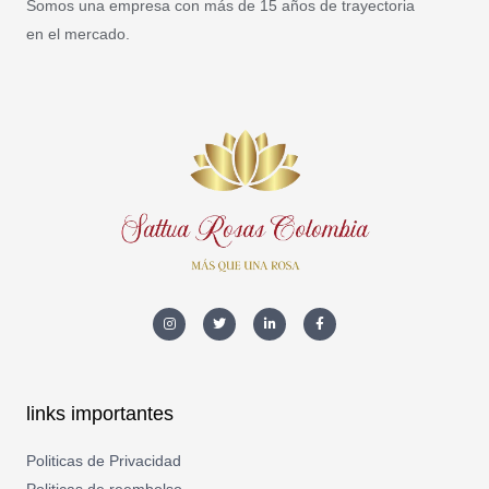
Somos una empresa con más de 15 años de trayectoria
en el mercado.
I
T
L
F
n
w
i
a
s
i
n
c
t
t
k
e
a
t
e
b
g
e
d
o
r
r
i
o
a
n
k
m
-
-
links importantes
i
f
n
Politicas de Privacidad