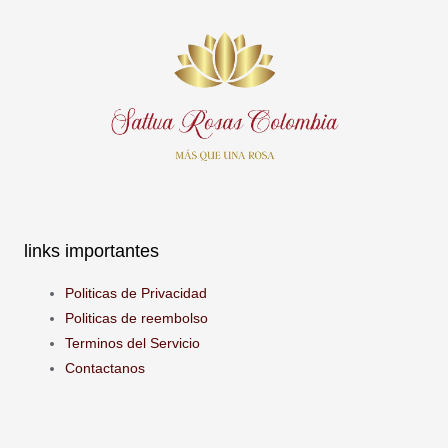
Instagram
Twitter
Linkedin-
Facebook-
in
f
links importantes
Politicas de Privacidad
Politicas de reembolso
Terminos del Servicio
Contactanos