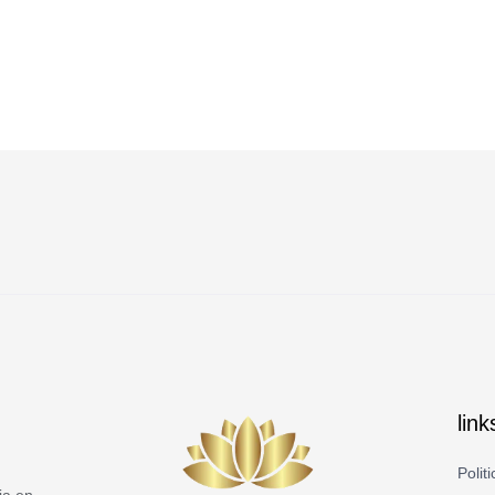
lin
Polit