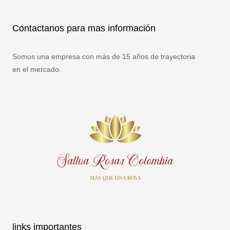
Contactanos para mas información
Somos una empresa con más de 15 años de trayectoria
en el mercado.
Instagram
Twitter
Linkedin-
Facebook-
in
f
links importantes